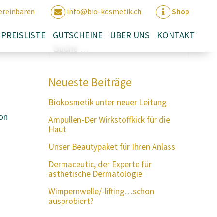
ereinbaren
info@bio-kosmetik.ch
Shop
PREISLISTE
GUTSCHEINE
ÜBER UNS
KONTAKT
Suche
nach:
Neueste Beiträge
Biokosmetik unter neuer Leitung
ion
Ampullen-Der Wirkstoffkick für die
Haut
Unser Beautypaket für Ihren Anlass
Dermaceutic, der Experte für
ästhetische Dermatologie
Wimpernwelle/-lifting…schon
ausprobiert?